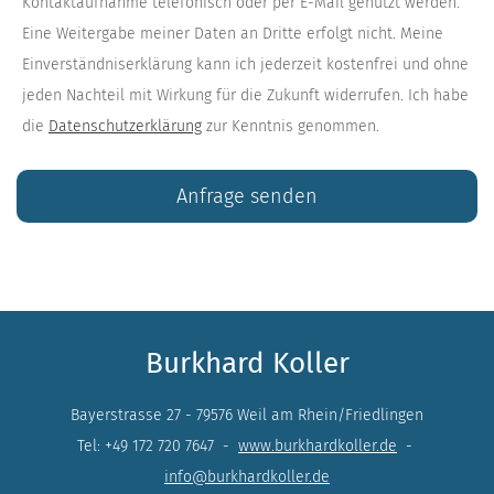
Kontaktaufnahme telefonisch oder per E-Mail genutzt werden.
Eine Weitergabe meiner Daten an Dritte erfolgt nicht. Meine
Einverständniserklärung kann ich jederzeit kostenfrei und ohne
jeden Nachteil mit Wirkung für die Zukunft widerrufen. Ich habe
die
Datenschutzerklärung
zur Kenntnis genommen.
Anfrage senden
Burkhard Koller
Bayerstrasse 27 - 79576 Weil am Rhein/Friedlingen
Tel: +49 172 720 7647 -
www.burkhardkoller.de
-
info@burkhardkoller.de