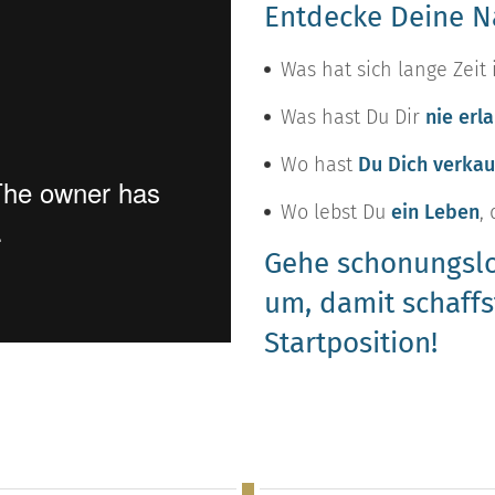
Entdecke Deine N
Was hat sich lange Zeit 
Was hast Du Dir
nie erl
Wo hast
Du Dich verkau
Wo lebst Du
ein Leben
,
Gehe schonungslo
um, damit schaffs
Startposition!