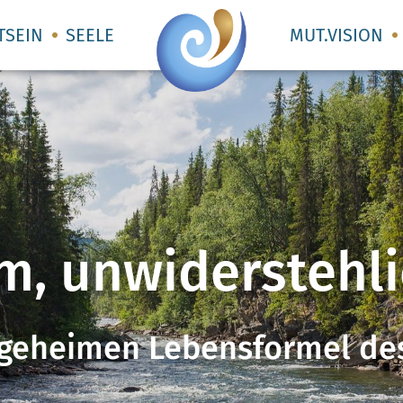
TSEIN
SEELE
MUT.VISION
, unwiderstehlich
er geheimen Lebensformel de