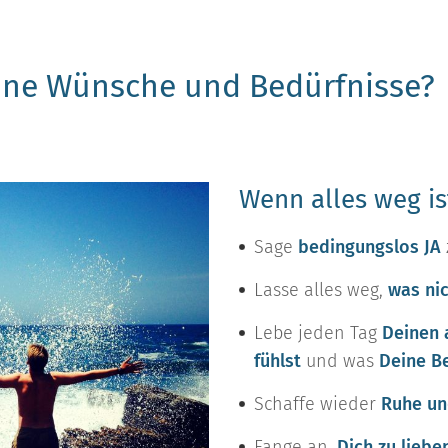
eine Wünsche und Bedürfnisse?
Wenn alles weg ist
Sage
bedingungslos JA
Lasse alles weg,
was nic
Lebe jeden Tag
Deinen 
fühlst
und was
Deine B
Schaffe wieder
Ruhe un
Fange an,
Dich zu liebe