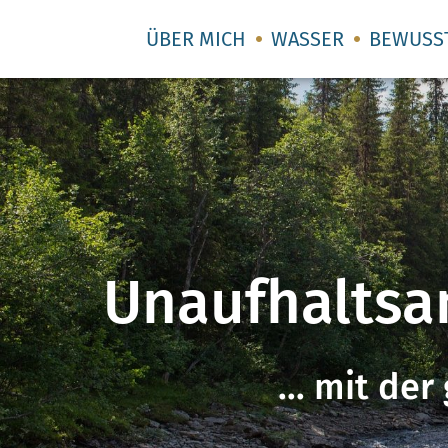
ÜBER MICH
WASSER
BEWUSS
Unaufhaltsam
... mit d