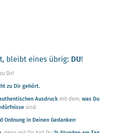
, bleibt eines übrig:
DU
!
zu Dir!
ht zu Dir gehört.
authentischen Ausdruck
mit dem,
was Du
edürfnisse
sind.
d Ordnung in Deinen Gedanken
!
n
, denn mit Dir bist Du
24 Stunden am Tag