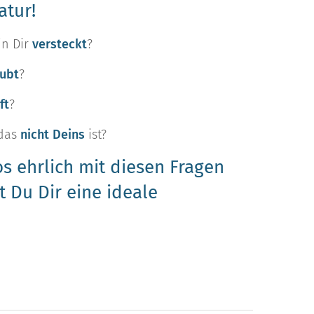
atur!
in Dir
versteckt
?
aubt
?
ft
?
 das
nicht Deins
ist?
s ehrlich mit diesen Fragen
t Du Dir eine ideale