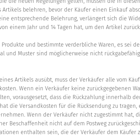
r die die neuen Regelungen gelten, müssen die in dies
 Artikels belehren, bevor der Käufer einen Einkauf absch
eine entsprechende Belehrung, verlängert sich die Wider
 von einem Jahr und 14 Tagen hat, um den Artikel zurüc
gte Produkte und bestimmte verderbliche Waren, es sei 
al und Muster sind möglicherweise nicht rückgabefähig. 
ines Artikels ausübt, muss der Verkäufer alle vom Käu
dkosten. Wenn ein Verkäufer keine zurückgegebenen Wa
ten, vorausgesetzt, dass die Rückzahlung innerhalb der 
hat die Versandkosten für die Rücksendung zu tragen, e
bernehmen. Wenn der Verkäufer nicht zugestimmt hat, d
ner Beschaffenheit nicht auf dem Postweg zurückgeschi
ationen enthalten sein, die der Verkäufer dem Käufe